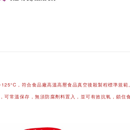
~125°C，符合食品廠高溫高壓食品真空後殺製程標準規範
，可常溫保存，無須防腐劑料置入，並可有效抗氧，鎖住