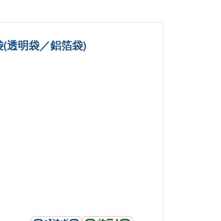
(透明袋／鋁箔袋)