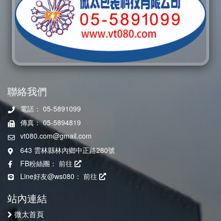
聯絡我們
電話： 05-5891099
傳真： 05-5894819
vt080.com@gmail.com
643 雲林縣林內鄉中正路280號
FB粉絲團：
前往
Line好友@ws080：
前往
站內連結
微太首頁