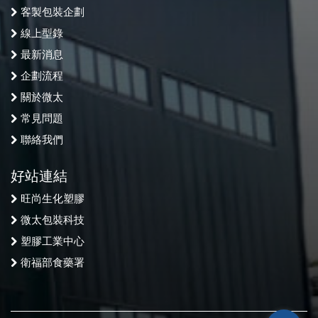
客製包裝企劃
線上型錄
最新消息
企劃流程
關於微太
常見問題
聯絡我們
好站連結
旺尚生化塑膠
微太包裝科技
塑膠工業中心
衛福部食藥署