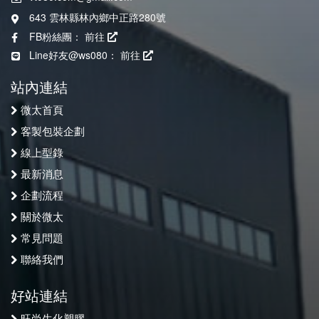
643 雲林縣林內鄉中正路280號
FB粉絲團：
前往
Line好友@ws080：
前往
站內連結
微太首頁
客製包裝企劃
線上型錄
最新消息
企劃流程
關於微太
常見問題
聯絡我們
好站連結
旺尚生化塑膠